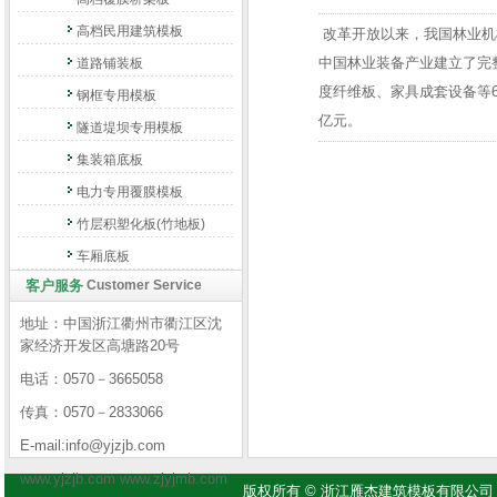
高档民用建筑模板
改革开放以来，我国林业机
中国林业装备产业建立了完
道路铺装板
度纤维板、家具成套设备等6
钢框专用模板
亿元。
隧道堤坝专用模板
集装箱底板
电力专用覆膜模板
竹层积塑化板(竹地板)
车厢底板
客户服务
Customer Service
地址：中国浙江衢州市衢江区沈
家经济开发区高塘路20号
电话：0570－3665058
传真：0570－2833066
E-mail:info@yjzjb.com
www.yjzjb.com www.zjyjmb.com
版权所有 © 浙江雁杰建筑模板有限公司 Copyright 