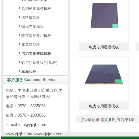
高档民用建筑模板
道路铺装板
钢框专用模板
隧道堤坝专用模板
集装箱底板
电力专用覆膜模板
电力专用覆膜模板
竹层积塑化板(竹地板)
车厢底板
客户服务
Customer Service
地址：中国浙江衢州市衢江区沈
家经济开发区高塘路20号
电话：0570－3665058
电力专用覆膜模板
传真：0570－2833066
共
5
条记录,每页
8
条,当前第
1
页 
E-mail:info@yjzjb.com
www.yjzjb.com www.zjyjmb.com