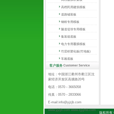
高档民用建筑模板
道路铺装板
钢框专用模板
隧道堤坝专用模板
集装箱底板
电力专用覆膜模板
竹层积塑化板(竹地板)
车厢底板
客户服务
Customer Service
地址：中国浙江衢州市衢江区沈
家经济开发区高塘路20号
电话：0570－3665058
传真：0570－2833066
E-mail:info@yjzjb.com
www.yjzjb.com www.zjyjmb.com
版权所有 © 