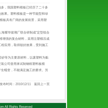
越多，我国塑料模板已经历了二十多
的效果。塑料模板是一种节能型和绿
料模板具有广阔的发展前景，采用塑
海耀华玻璃厂联合研制成“定型组合
纤维增强的复合材料，采用注塑模压成
工程应用，取得较好效果，受到施工
英砂等为主要原材料，以废塑料为黏
安装公司曾用来试制钢框塑料板模
产生蠕变，不能满足施工的要求。另
发布时间：2010/12/11
返回上一页
ll Rights Reserved