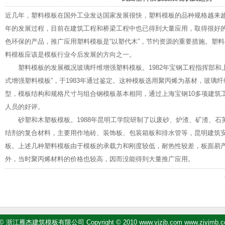
近几年，塑料模板在国外工业发达国家发展很快，塑料模板的品种规格越来
年的发展过程，目前在建筑工程和桥梁工程中也已得到大量应用，取得很好
色环保的产品，推广应用塑料模板是“以塑代木”，节约资源的重要措施。塑
料模板应该是模板行业今后发展的方向之一。
塑料模板的发展概况玻璃纤维增强塑料模板。1982年宝钢工程指挥部和上
式增强塑料模板”，于1983年通过鉴定。这种模板选用聚丙烯为基材，玻璃
型，模板结构和规格尺寸与组合钢模板基本相同，通过上海宝钢10多项建筑
人员的好评。
砂塑和木塑板模板。1988年昆明工学院研制了以废砂、炉渣、矿渣、石
结剂的复合材料，主要用作地砖、装饰板、包装箱板和排水管等，昆明建筑
板。上述几种塑料模板由于模板的承载力和刚度较低，耐热性较差，板面易
外，当时聚丙烯材料的价格也较高，因而没能得到大量推广应用。
浙江雁杰建筑模板有限公司 Copyright © 2010 www.yjzjb.com www.zjyjmb.com A